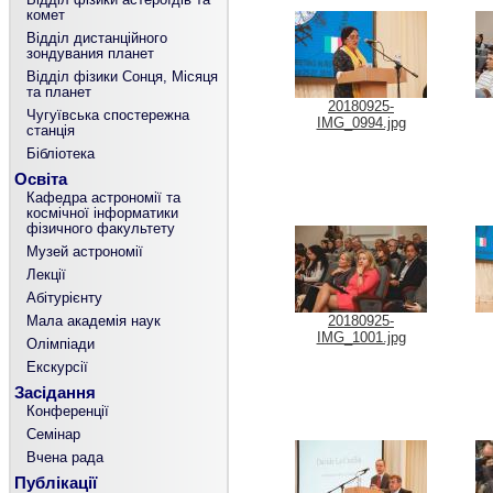
комет
Відділ дистанційного
зондувания планет
Відділ фізики Сонця, Місяця
та планет
20180925-
Чугуївська спостережна
IMG_0994.jpg
станція
Бібліотека
Освіта
Кафедра астрономії та
космічної інформатики
фізичного факультету
Музей астрономії
Лекції
Абітурієнту
Мала академія наук
20180925-
IMG_1001.jpg
Олімпіади
Екскурсії
Засідання
Конференції
Семінар
Вчена рада
Публікації