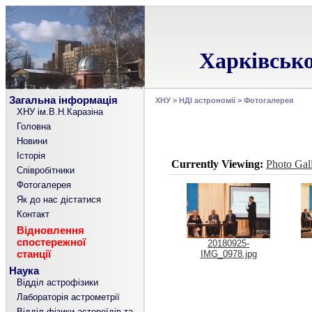
Харківсько
Загальна інформація
ХНУ
>
НДІ астрономії
>
Фотогалерея
ХНУ ім.В.Н.Каразіна
Головна
Новини
Історія
Currently Viewing:
Photo Gal
Співробітники
Фотогалерея
Як до нас дістатися
Контакт
Відновлення
спостережної
20180925-
станції
IMG_0978.jpg
Наука
Відділ астрофізики
Лабораторія астрометрії
Відділ фізики астероїдів та